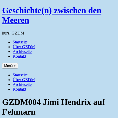
Zum
Geschichte(n) zwischen den
Inhalt
springen
Meeren
kurz: GZDM
Startseite
Über GZDM
Archivseite
Kontakt
Menü +
Startseite
Über GZDM
Archivseite
Kontakt
GZDM004 Jimi Hendrix auf
Fehmarn