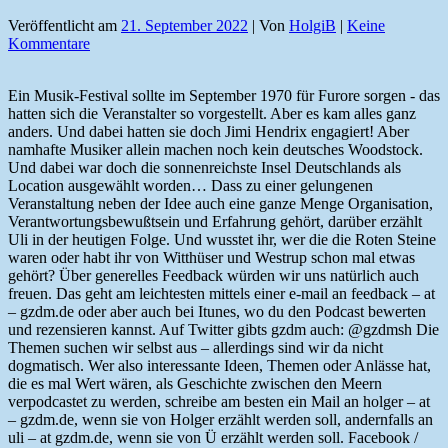
Veröffentlicht am
21. September 2022
| Von
HolgiB
|
Keine
Kommentare
Ein Musik-Festival sollte im September 1970 für Furore sorgen - das
hatten sich die Veranstalter so vorgestellt. Aber es kam alles ganz
anders. Und dabei hatten sie doch Jimi Hendrix engagiert! Aber
namhafte Musiker allein machen noch kein deutsches Woodstock.
Und dabei war doch die sonnenreichste Insel Deutschlands als
Location ausgewählt worden… Dass zu einer gelungenen
Veranstaltung neben der Idee auch eine ganze Menge Organisation,
Verantwortungsbewußtsein und Erfahrung gehört, darüber erzählt
Uli in der heutigen Folge. Und wusstet ihr, wer die die Roten Steine
waren oder habt ihr von Witthüser und Westrup schon mal etwas
gehört? Über generelles Feedback würden wir uns natürlich auch
freuen. Das geht am leichtesten mittels einer e-mail an feedback – at
– gzdm.de oder aber auch bei Itunes, wo du den Podcast bewerten
und rezensieren kannst. Auf Twitter gibts gzdm auch: @gzdmsh Die
Themen suchen wir selbst aus – allerdings sind wir da nicht
dogmatisch. Wer also interessante Ideen, Themen oder Anlässe hat,
die es mal Wert wären, als Geschichte zwischen den Meern
verpodcastet zu werden, schreibe am besten ein Mail an holger – at
– gzdm.de, wenn sie von Holger erzählt werden soll, andernfalls an
uli – at gzdm.de, wenn sie von Ü erzählt werden soll. Facebook /